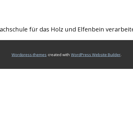
achschule für das Holz und Elfenbein verarbe
.
wordpress-themes
created with
WordPress Website Builder