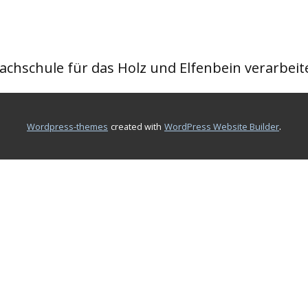
achschule für das Holz und Elfenbein verarbe
.
wordpress-themes
created with
WordPress Website Builder